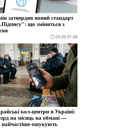
ін затвердив новий стандарт
.Підпису": що зміниться з
сня
03:35 07.08
айські кол-центри в Україні:
лрд на місяць на обмані —
о найчастіше ошукують