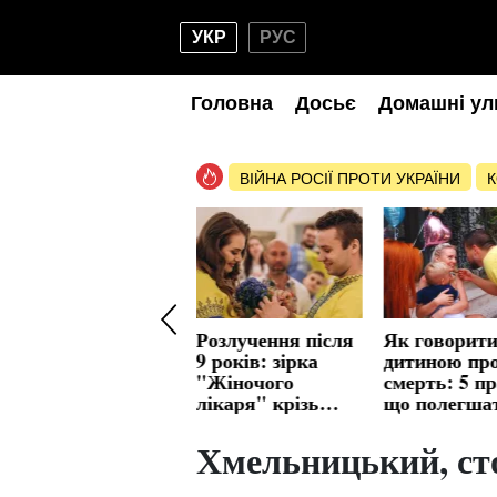
УКР
РУС
Головна
Досьє
Домашні ул
ВІЙНА РОСІЇ ПРОТИ УКРАЇНИ
К
320 грн до пенсії
Розлучення після
Як говорити
— лише для
9 років: зірка
дитиною пр
почесних донорів
"Жіночого
смерть: 5 п
зі стажем: новим
лікаря" крізь
що полегша
скасували
сльози показала
біль втрати
свій біль
Хмельницький, ст