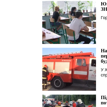
Юн
ЗН
Гор
На
пе
бу
У 
сп
Пі
по