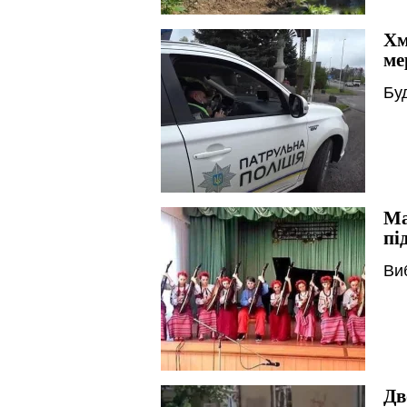
Хм
ме
Бу
Ма
пі
Ви
Дв