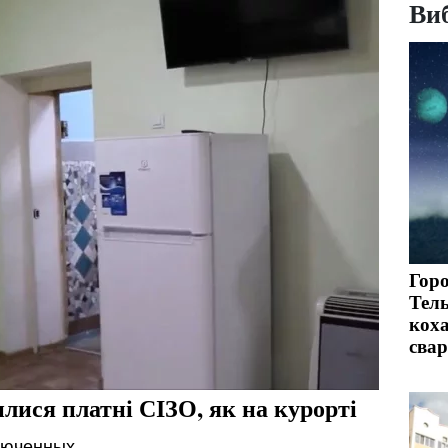
Виб
Горо
Тел
коха
сва
лися платні СІЗО, як на курорті
люченных