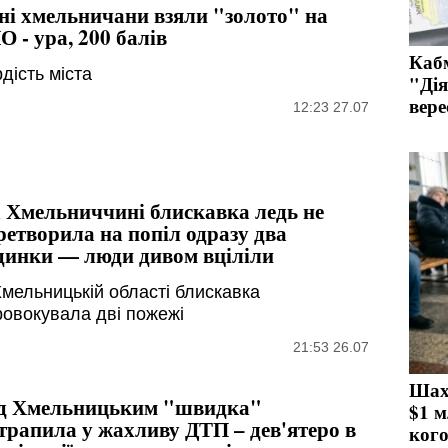
і хмельничани взяли "золото" на
О - ура, 200 балів
Кабм
дість міста
"Дія
вере
12:23 27.07
 Хмельниччині блискавка ледь не
ретворила на попіл одразу два
динки — люди дивом вціліли
Хмельницькій області блискавка
ровокувала дві пожежі
21:53 26.07
Шахр
д Хмельницьким "швидка"
$1 м
трапила у жахливу ДТП – дев'ятеро в
ког