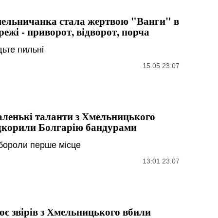
ельничанка стала жертвою "Ванги" в
режі - приворот, відворот, порча
дьте пильні
15:05 23.07
ленькі таланти з Хмельницького
дкорили Болгарію бандурами
бороли перше місце
13:01 23.07
оє звірів з Хмельницького вбили