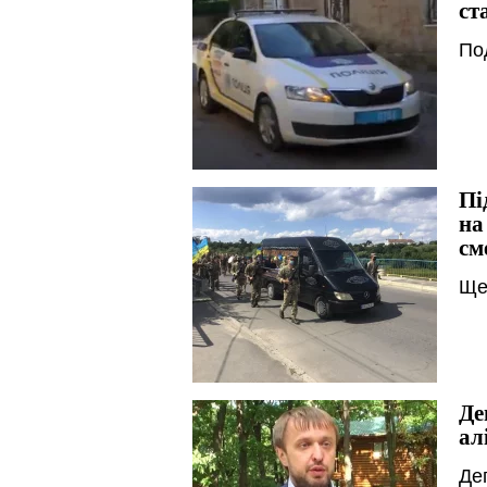
ст
По
Пі
на
см
Ще
Де
ал
Де