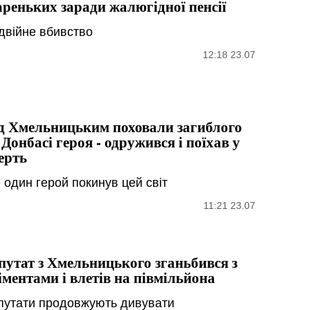
ареньких заради жалюгідної пенсії
двійне вбивство
12:18 23.07
д Хмельницьким поховали загиблого
 Донбасі героя - одружився і поїхав у
ерть
 один герой покинув цей світ
11:21 23.07
путат з Хмельницького зганьбився з
іментами і влетів на півмільйона
путати продовжують дивувати