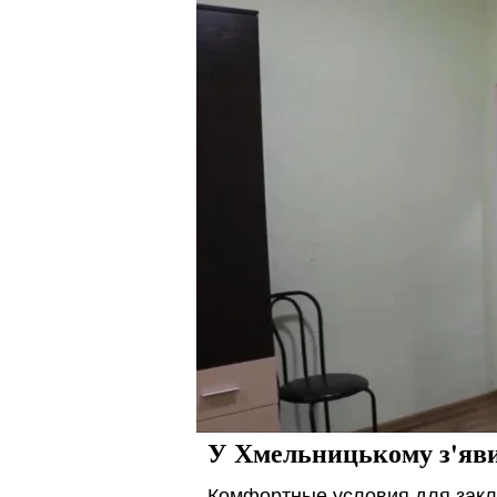
У Хмельницькому з'яви
Комфортные условия для зак