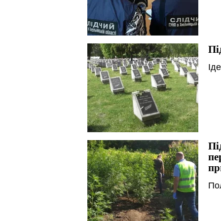
Пі
Іде
Пі
пе
пр
По