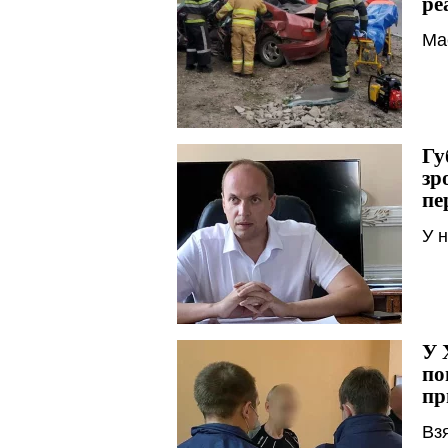
ре
Ма
Гу
зр
пе
У н
У 
по
пр
Взя