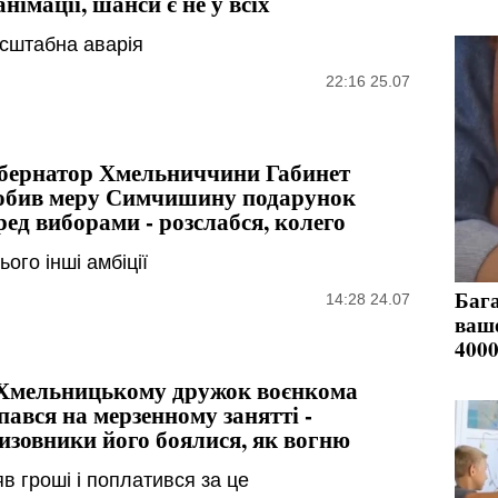
анімації, шанси є не у всіх
сштабна аварія
22:16 25.07
бернатор Хмельниччини Габинет
обив меру Симчишину подарунок
ред виборами - розслабся, колего
ього інші амбіції
Бага
14:28 24.07
ваш
4000
Хмельницькому дружок воєнкома
пався на мерзенному занятті -
изовники його боялися, як вогню
в гроші і поплатився за це