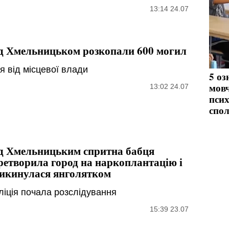
13:14 24.07
д Хмельницьком розкопали 600 могил
я від місцевої влади
5 оз
мовч
13:02 24.07
псих
спо
д Хмельницьким спритна бабця
ретворила город на наркоплантацію і
икинулася янголятком
ліція почала розслідування
15:39 23.07