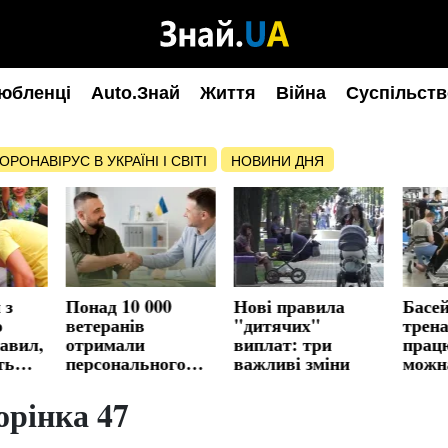
юбленці
Auto.Знай
Життя
Війна
Суспільств
ОРОНАВІРУС В УКРАЇНІ І СВІТІ
НОВИНИ ДНЯ
 з
Понад 10 000
Нові правила
Басей
о
ветеранів
"дитячих"
трен
равил,
отримали
виплат: три
прац
ть
персонального
важливі зміни
можн
координатора: як
компе
працює цифровий
абоне
орінка 47
медсупровід
спорт